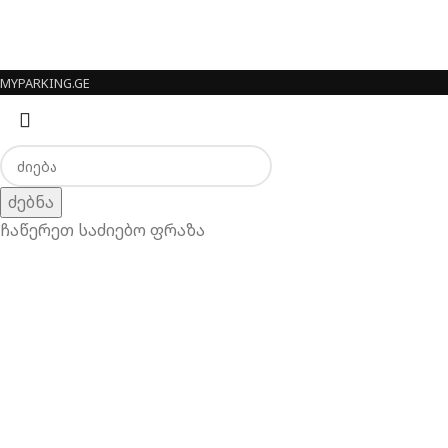
MYPARKING.GE
ძებნა
ჩაწერეთ საძიებო ფრაზა