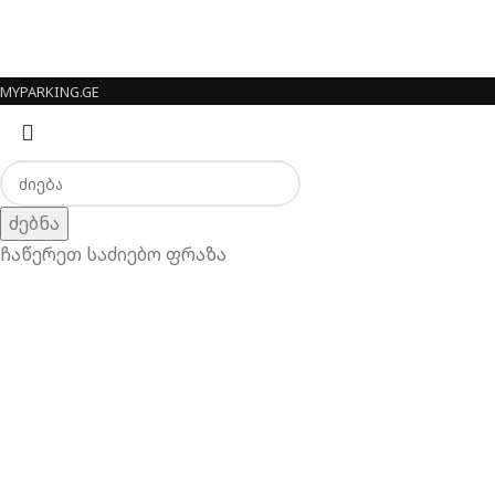
MYPARKING.GE
ძებნა
ჩაწერეთ საძიებო ფრაზა